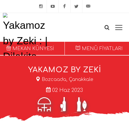
@dilekita
dilekita
@dilekita
@dilekitacom
Arkadaşına Öner
MEKAN KÜNYESİ
MENÜ FİYATLARI
YAKAMOZ BY ZEKI
Bozcaada, Çanakkale
02 Haz 2023